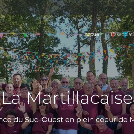
Accueil
L’associat
La Martillacaise
ce du Sud-Ouest en plein coeur de Ma