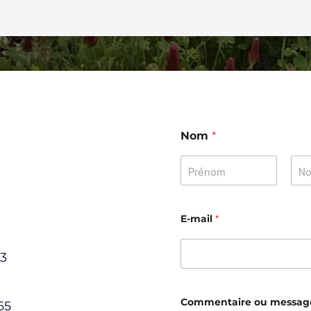
Nom
*
Prénom
No
E-mail
*
83
Commentaire ou messag
65