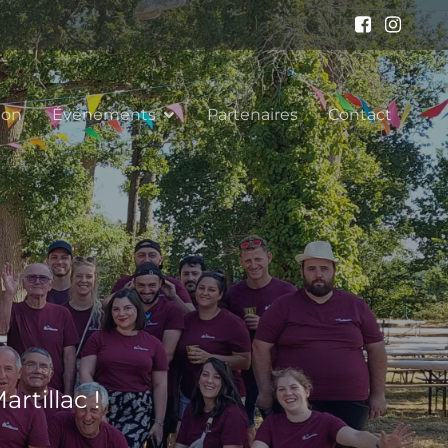
ion
Événements
Partenaires
Contact
rtillac !