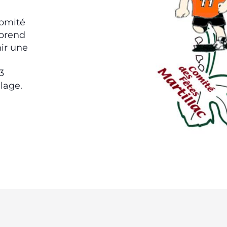
Comité
 prend
ir une
3
lage.